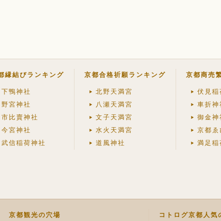
都縁結びランキング
京都合格祈願ランキング
京都商売
下鴨神社
北野天満宮
伏見稲
野宮神社
八瀬天満宮
車折神
市比賣神社
文子天満宮
御金神
今宮神社
水火天満宮
京都ゑ
武信稲荷神社
道風神社
満足稲
京都観光の穴場
コトログ京都人気