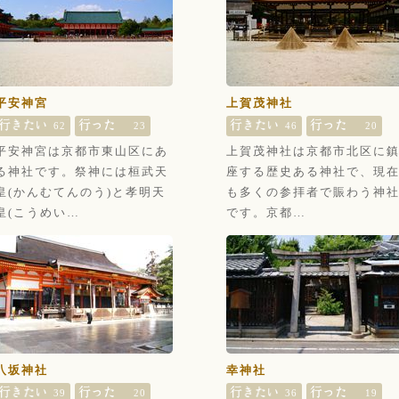
平安神宮
上賀茂神社
62
23
46
20
平安神宮は京都市東山区にあ
上賀茂神社は京都市北区に
る神社です。祭神には桓武天
座する歴史ある神社で、現
皇(かんむてんのう)と孝明天
も多くの参拝者で賑わう神
皇(こうめい…
です。京都…
八坂神社
幸神社
39
20
36
19