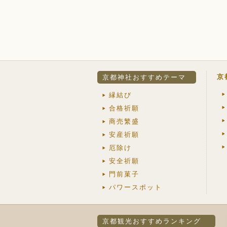
京
京都神社おすすめテーマ
縁結び
合格祈願
商売繁盛
安産祈願
厄除け
安全祈願
門前菓子
パワースポット
京都観光おすすめランキング