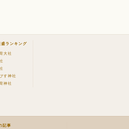
繁盛ランキング
荷大社
社
社
びす神社
荷神社
の記事