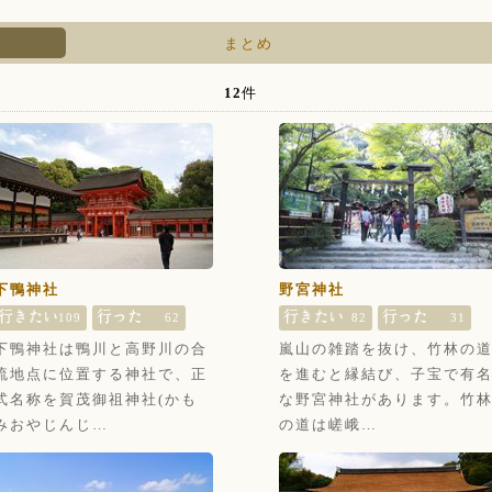
まとめ
12
件
下鴨神社
野宮神社
109
62
82
31
下鴨神社は鴨川と高野川の合
嵐山の雑踏を抜け、竹林の
流地点に位置する神社で、正
を進むと縁結び、子宝で有
式名称を賀茂御祖神社(かも
な野宮神社があります。竹
みおやじんじ…
の道は嵯峨…