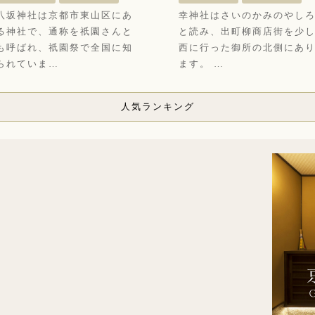
八坂神社は京都市東山区にあ
幸神社はさいのかみのやし
る神社で、通称を祇園さんと
と読み、出町柳商店街を少
も呼ばれ、祇園祭で全国に知
西に行った御所の北側にあ
られていま…
ます。 …
人気ランキング