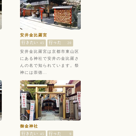
安井金比羅宮
45
20
鎮
安井金比羅宮は京都市東山区
在
にある神社で安井の金比羅さ
社
んの名で知られています。祭
神には崇徳…
御金神社
45
9