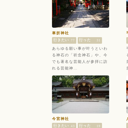
車折神社
77
31
あらゆる願い事が叶うといわ
る神石の「祈念神石」や、今
でも著名な芸能人が参拝に訪
れる芸能神…
今宮神社
43
19