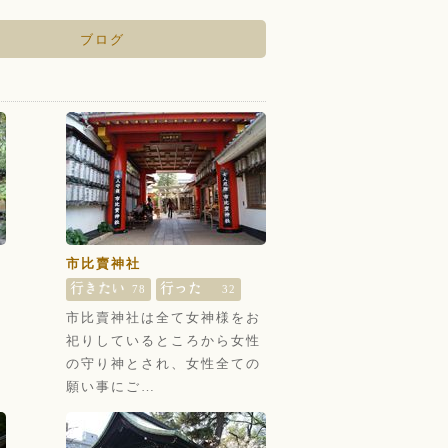
ブログ
市比賣神社
78
32
道
市比賣神社は全て女神様をお
名
祀りしているところから女性
林
の守り神とされ、女性全ての
願い事にご…