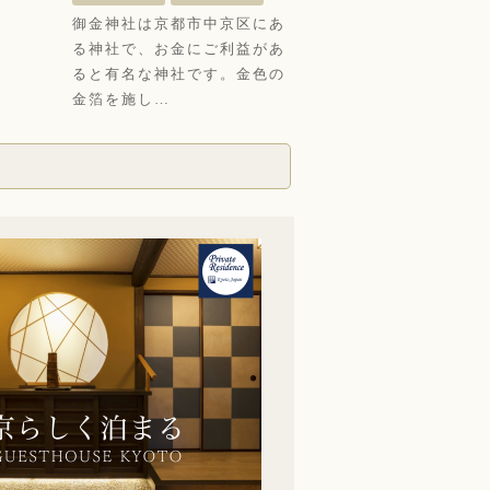
ろ
御金神社は京都市中京区にあ
し
る神社で、お金にご利益があ
り
ると有名な神社です。金色の
金箔を施し…