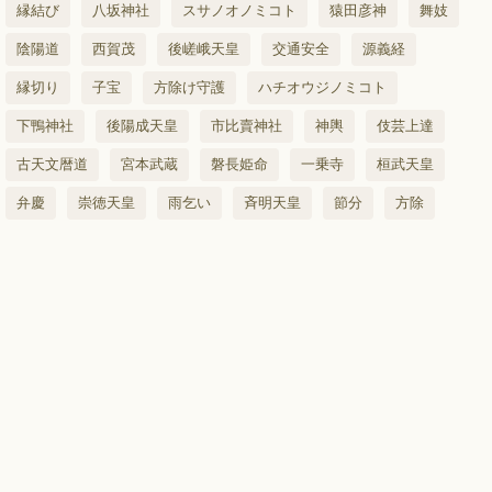
縁結び
八坂神社
スサノオノミコト
猿田彦神
舞妓
陰陽道
西賀茂
後嵯峨天皇
交通安全
源義経
縁切り
子宝
方除け守護
ハチオウジノミコト
下鴨神社
後陽成天皇
市比賣神社
神輿
伎芸上達
古天文暦道
宮本武蔵
磐長姫命
一乗寺
桓武天皇
弁慶
崇徳天皇
雨乞い
斉明天皇
節分
方除