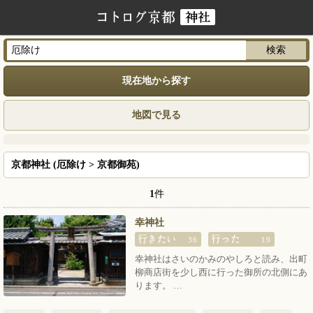
現在地から探す
地図で見る
京都神社 (厄除け > 京都御苑)
1
件
幸神社
36
19
幸神社はさいのかみのやしろと読み、出町
柳商店街を少し西に行った御所の北側にあ
ります。 …